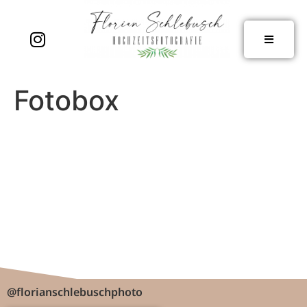
Fotobox
@florianschlebuschphoto