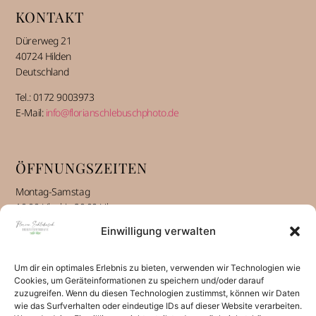
KONTAKT
Dürerweg 21
40724 Hilden
Deutschland
Tel.: 0172 9003973
E-Mail:
info@florianschlebuschphoto.de
ÖFFNUNGSZEITEN
Montag-Samstag
10:00 Uhr bis 20:00 Uhr
Einwilligung verwalten
INFORMATIONEN
Um dir ein optimales Erlebnis zu bieten, verwenden wir Technologien wie
Über mich alt
Cookies, um Geräteinformationen zu speichern und/oder darauf
zuzugreifen. Wenn du diesen Technologien zustimmst, können wir Daten
Kontakt
wie das Surfverhalten oder eindeutige IDs auf dieser Website verarbeiten.