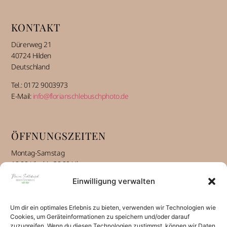
KONTAKT
Dürerweg 21
40724 Hilden
Deutschland
Tel.: 0172 9003973
E-Mail:
info@florianschlebuschphoto.de
ÖFFNUNGSZEITEN
Montag-Samstag
10:00 Uhr bis 20:00 Uhr
Einwilligung verwalten
INFORMATIONEN
Um dir ein optimales Erlebnis zu bieten, verwenden wir Technologien wie
Über mich alt
Cookies, um Geräteinformationen zu speichern und/oder darauf
zuzugreifen. Wenn du diesen Technologien zustimmst, können wir Daten