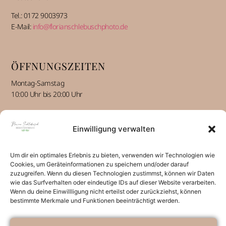
Tel.: 0172 9003973
E-Mail:
info@florianschlebuschphoto.de
ÖFFNUNGSZEITEN
Montag-Samstag
10:00 Uhr bis 20:00 Uhr
Einwilligung verwalten
INFORMATIONEN
Über mich alt
Um dir ein optimales Erlebnis zu bieten, verwenden wir Technologien wie
Kontakt
Cookies, um Geräteinformationen zu speichern und/oder darauf
Impressum
zuzugreifen. Wenn du diesen Technologien zustimmst, können wir Daten
wie das Surfverhalten oder eindeutige IDs auf dieser Website verarbeiten.
Datenschutz
Wenn du deine Einwillligung nicht erteilst oder zurückziehst, können
bestimmte Merkmale und Funktionen beeinträchtigt werden.
SOCIAL-MEDIA