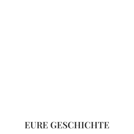
Erinnerungen an unseren großen Tag.
Auf beiden Hochzeiten haben wir
Florian kaum wahrgenommen und
waren überrascht von den vielen tollen
Schnappschüssen. Er kann die
wunderschönen Momente super
einfangen und hat ein Auge fürs Detail.
Christina & Fabian
EURE GESCHICHTE