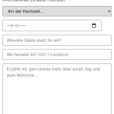
dieses
Feld
leer.