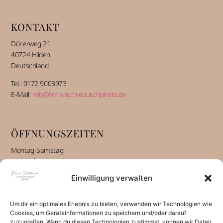
KONTAKT
Dürerweg 21
40724 Hilden
Deutschland
Tel.: 0172 9003973
E-Mail:
info@florianschlebuschphoto.de
ÖFFNUNGSZEITEN
Montag-Samstag
10:00 Uhr bis 20:00 Uhr
Einwilligung verwalten
INFORMATIONEN
Um dir ein optimales Erlebnis zu bieten, verwenden wir Technologien wie
Über mich alt
Cookies, um Geräteinformationen zu speichern und/oder darauf
zuzugreifen. Wenn du diesen Technologien zustimmst, können wir Daten