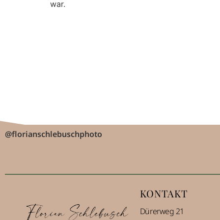
war.
@florianschlebuschphoto
KONTAKT
Dürerweg 21